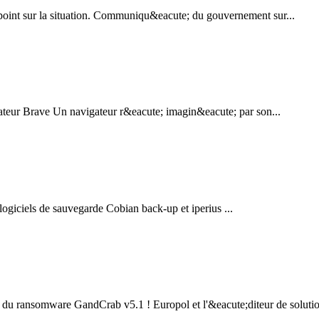
oint sur la situation. Communiqu&eacute; du gouvernement sur...
ateur Brave Un navigateur r&eacute; imagin&eacute; par son...
iels de sauvegarde Cobian back-up et iperius ...
n du ransomware GandCrab v5.1 ! Europol et l'&eacute;diteur de solutio