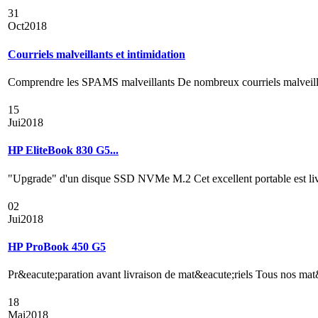
31
Oct
2018
Courriels malveillants et intimidation
Comprendre les SPAMS malveillants De nombreux courriels malveillants
15
Jui
2018
HP EliteBook 830 G5...
"Upgrade" d'un disque SSD NVMe M.2 Cet excellent portable est liv
02
Jui
2018
HP ProBook 450 G5
Pr&eacute;paration avant livraison de mat&eacute;riels Tous nos mat&ea
18
Mai
2018