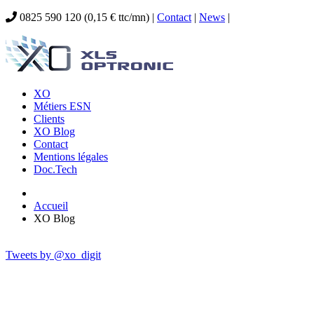
0825 590 120 (0,15 € ttc/mn) |
Contact
|
News
|
XO
Métiers ESN
Clients
XO Blog
Contact
Mentions légales
Doc.Tech
Accueil
XO Blog
Tweets by @xo_digit