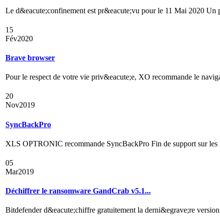
Le d&eacute;confinement est pr&eacute;vu pour le 11 Mai 2020 Un p
15
Fév
2020
Brave browser
Pour le respect de votre vie priv&eacute;e, XO recommande le navig
20
Nov
2019
SyncBackPro
XLS OPTRONIC recommande SyncBackPro Fin de support sur les logic
05
Mar
2019
Déchiffrer le ransomware GandCrab v5.1...
Bitdefender d&eacute;chiffre gratuitement la derni&egrave;re versio