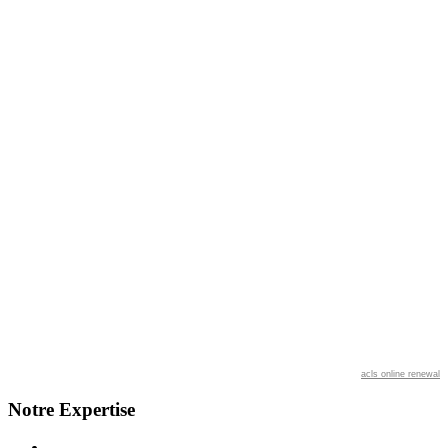
acls online renewal
Notre Expertise