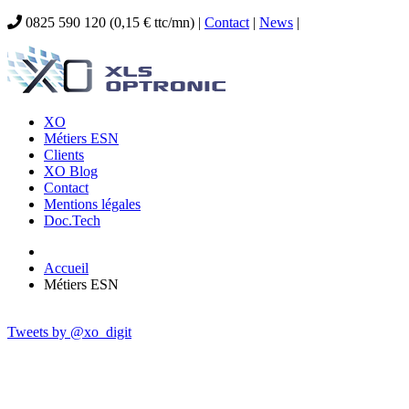
0825 590 120 (0,15 € ttc/mn) |
Contact
|
News
|
XO
Métiers ESN
Clients
XO Blog
Contact
Mentions légales
Doc.Tech
Accueil
Métiers ESN
Tweets by @xo_digit