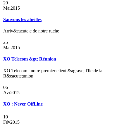
29
Mai
2015
Sauvons les abeilles
Arriv&eacute;e de notre ruche
25
Mai
2015
XO Telecom &gt; Réunion
XO Telecom : notre premier client &agrave; l'Ile de la
R&eacute;union
06
Avr
2015
XO : Never OffLine
10
Fév
2015