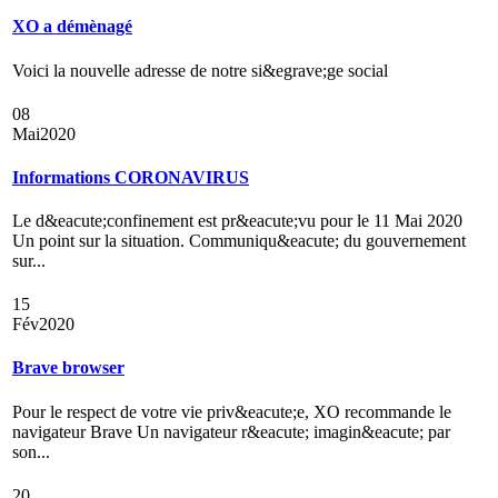
XO a démènagé
Voici la nouvelle adresse de notre si&egrave;ge social
08
Mai
2020
Informations CORONAVIRUS
Le d&eacute;confinement est pr&eacute;vu pour le 11 Mai 2020
Un point sur la situation. Communiqu&eacute; du gouvernement
sur...
15
Fév
2020
Brave browser
Pour le respect de votre vie priv&eacute;e, XO recommande le
navigateur Brave Un navigateur r&eacute; imagin&eacute; par
son...
20