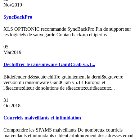
Nov
2019
SyncBackPro
XLS OPTRONIC recommande SyncBackPro Fin de support sur
les logiciels de sauvegarde Cobian back-up et iperius ...
05
Mar
2019
Déchiffrer le ransomware GandCrab v5.1...
Bitdefender d&eacute;chiffre gratuitement la derni&egrave;re
version du ransomware GandCrab v5.1 ! Europol et
l'&eacute;diteur de solutions de s&eacute;curit&eacute;...
31
Oct
2018
Courriels malveillants et intimidation
Comprendre les SPAMS malveillants De nombreux courriels
malveillants et intimidants ciblent arbitrairement des adresses email