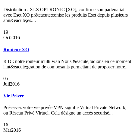
Distribution : XLS OPTRONIC [XO], confirme son partenariat
avec Eset XO pr&eacute;conise les produits Eset depuis plusieurs
ann&eacute;es....
19
Oct
2016
Routeur XO
R D : notre routeur multi-wan Nous &eacute;tudions en ce moment
l'int&eacute;gration de composants permettant de proposer notre...
05
Juil
2016
Vie Privée
Préservez votre vie privée VPN signifie Virtual Private Network,
ou Réseau Privé Virtuel. Cela désigne un accès sécurisé...
16
Mar
2016