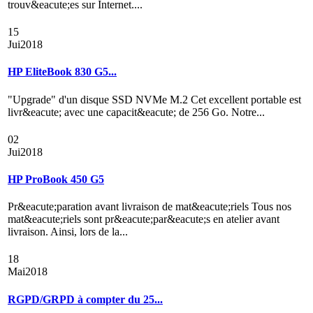
trouv&eacute;es sur Internet....
15
Jui
2018
HP EliteBook 830 G5...
"Upgrade" d'un disque SSD NVMe M.2 Cet excellent portable est
livr&eacute; avec une capacit&eacute; de 256 Go. Notre...
02
Jui
2018
HP ProBook 450 G5
Pr&eacute;paration avant livraison de mat&eacute;riels Tous nos
mat&eacute;riels sont pr&eacute;par&eacute;s en atelier avant
livraison. Ainsi, lors de la...
18
Mai
2018
RGPD/GRPD à compter du 25...